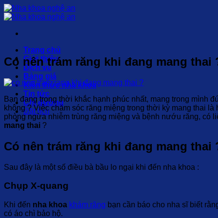
Chuyển
đến
nội
dung
Trang chủ
Giới thiệu
Có nên trám răng khi đang mang thai 
Dịch vụ
Bảng giá
Kiến thức nha khoa
Tin tức
Bạn đang trong thời khắc hạnh phúc nhất, mang trong mình đ
Chỉ đường
không ? Việc chăm sóc răng miệng trong thời kỳ mang thai là 
Đặt lịch
phòng ngừa nhiễm trùng răng miệng và bệnh nướu răng, có l
mang thai
?
Có nên trám răng khi đang mang thai 
Sau đây là một số điều bà bầu lo ngại khi đến nha khoa :
Chụp X-quang
Khi đến
nha khoa
khám răng
bạn cần báo cho nha sĩ biết rằn
có áo chì bảo hộ.