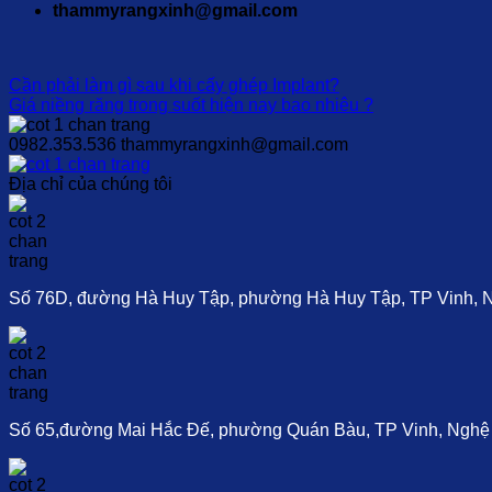
thammyrangxinh@gmail.com
Cần phải làm gì sau khi cấy ghép Implant?
Giá niềng răng trong suốt hiện nay bao nhiêu ?
0982.353.536
thammyrangxinh@gmail.com
Địa chỉ của chúng tôi
Số 76D, đường Hà Huy Tập, phường Hà Huy Tập, TP Vinh, 
Số 65,đường Mai Hắc Đế, phường Quán Bàu, TP Vinh, Nghệ