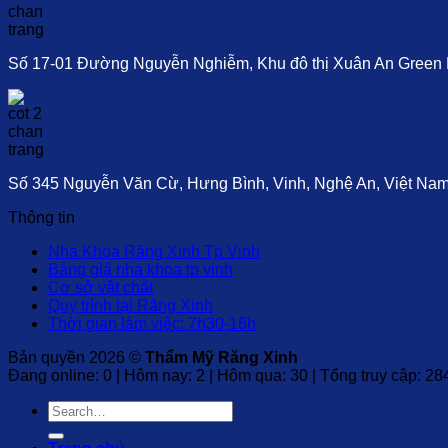
Số 17-01 Đường Nguyễn Nghiễm, Khu đô thị Xuân An Green P
Số 345 Nguyễn Văn Cừ, Hưng Bình, Vinh, Nghệ An, Việt Na
Thông tin
Nha Khoa Răng Xinh Tp Vinh
Bảng giá nha khoa tp vinh
Cơ sở vật chất
Quy trình tại Răng Xinh
Thời gian làm việc: 7h30-18h
Bản quyền 2026 ©
Thẩm Mỹ Răng Xinh
Đang online: 0 | Hôm nay: 2 | Hôm qua: 30 | Tổng truy cập: 28