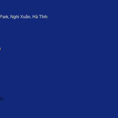
ark, Nghi Xuân, Hà Tĩnh
m
41