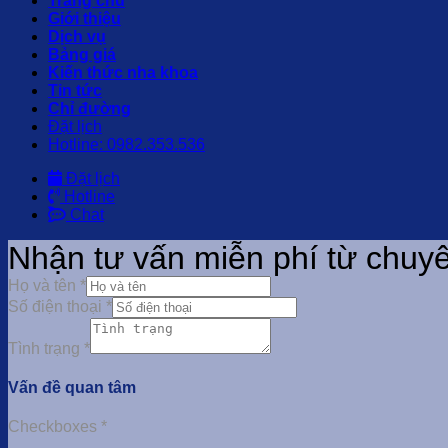
Trang chủ
Giới thiệu
Dịch vụ
Bảng giá
Kiến thức nha khoa
Tin tức
Chỉ đường
Đặt lịch
Hotline: 0982.353.536
Đặt lịch
Hotline
Chat
Nhận tư vấn miễn phí từ chuyê
Họ và tên
*
Số điện thoại
*
Tình trạng
*
Vấn đề quan tâm
Checkboxes
*