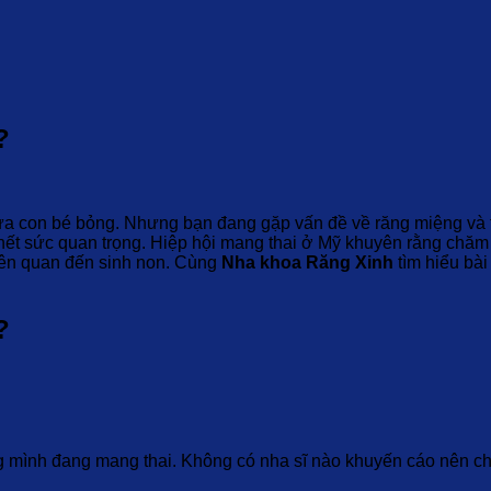
?
ứa con bé bỏng. Nhưng bạn đang gặp vấn đề về răng miệng và 
hết sức quan trọng. Hiệp hội mang thai ở Mỹ khuyên rằng chăm 
iên quan đến sinh non. Cùng
Nha khoa Răng Xinh
tìm hiểu bài
?
g mình đang mang thai. Không có nha sĩ nào khuyến cáo nên ch