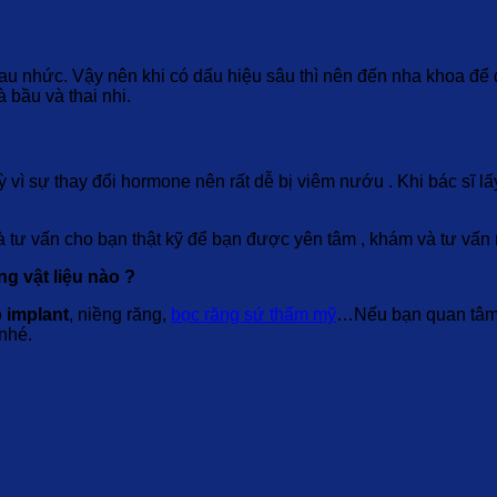
u nhức. Vậy nên khi có dấu hiệu sâu thì nên đến nha khoa để 
 bầu và thai nhi.
 vì sự thay đổi hormone nên rất dễ bị viêm nướu . Khi bác sĩ l
 tư vấn cho bạn thật kỹ để bạn được yên tâm , khám và tư vấn 
 vật liệu nào ?
 implant
, niềng răng,
bọc răng sứ thẩm mỹ
…Nếu bạn quan tâm 
 nhé.