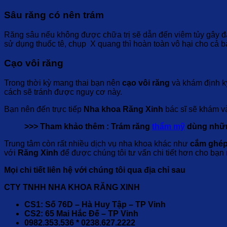
Sâu răng có nên trám
Răng sâu nếu không được chữa trị sẽ dẫn đến viêm tủy gây đa
sử dụng thuốc tê, chụp X quang thì hoàn toàn vô hại cho cả bà
Cạo vôi răng
Trong thời kỳ mang thai bạn nên
cạo vôi răng
và khám định kỳ
cách sẽ tránh được nguy cơ này.
Bạn nên đến trực tiếp
Nha khoa Răng Xinh
bác sĩ sẽ khám và
>>> Tham khảo thêm : Trám răng
thẩm mỹ
dùng những
Trung tâm còn rất nhiều dịch vụ nha khoa khác như
cắm ghép
với
Răng Xinh
để được chúng tôi tư vấn chi tiết hơn cho bạn
Mọi chi tiết liên hệ với chúng tôi qua địa chỉ sau
CTY TNHH NHA KHOA RĂNG XINH
CS1: Số 76D – Hà Huy Tập – TP Vinh
CS2: 65 Mai Hắc Đế – TP Vinh
0982.353.536 * 0238.627.2222